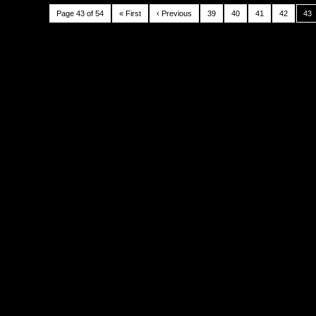
Page 43 of 54
« First
‹ Previous
39
40
41
42
43